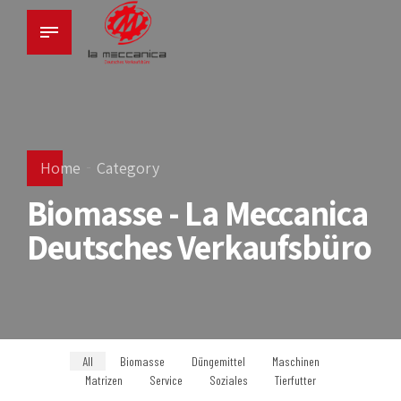
Home
Category
Biomasse - La Meccanica
Deutsches Verkaufsbüro
All
Biomasse
Düngemittel
Maschinen
Matrizen
Service
Soziales
Tierfutter